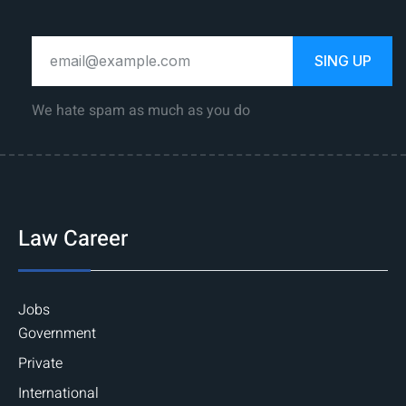
SING UP
We hate spam as much as you do
Law Career
Jobs
Government
Private
International