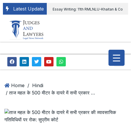
Latest Update
Essay Writing: 11th RMLNLU-Khaitan & Co
International Legal Essay Writing Competition
11th RMLNLU-Khaitan & Co International Legal
Essay Writing Competition
“Orders
extending ED Chief tenure are illegal” Supreme
Court permits ED Chief to continue till 31st July
and upheld the validity of ordinance amending
Home
/
Hindi
/ ताज महल के 500 मीटर के दायरे में सभी प्रकार की व्यावसायिक गतिविधियों पर रोक: सुप्रीम कोर्ट
the CVC & DSPE Act
Legal Jobs:
Legal Officer in Directorate General of Civil
Aviation, Ministry of Civil Aviation