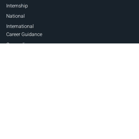
Internship
National
International
Career Guidance
Counseling
Fellowships and Scholarships
Judicial Exams
Blogs