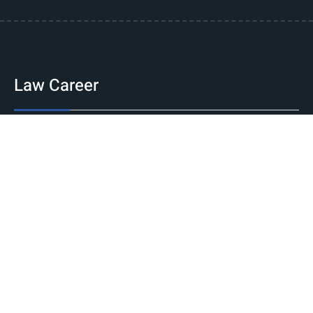
Law Career
Jobs
Government
Private
International
Internship
National
International
Career Guidance