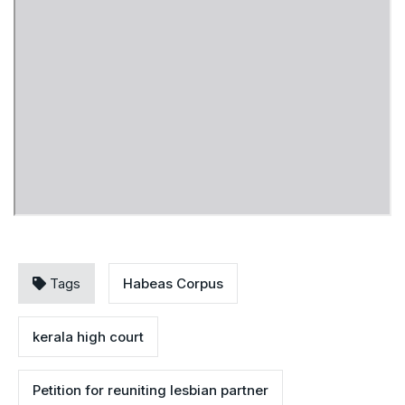
Tags
Habeas Corpus
kerala high court
Petition for reuniting lesbian partner