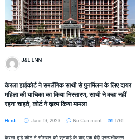
The Supreme Court has issued a notice to
the complainant Purnesh Modi and the Gujarat
government on the petition of Congress leader
Rahul Gandhi in the defamation case
Legal Jobs: Associate Legal Counsel –
J&L LNN
Sirion Gurugram, Haryana, India
International Legal Jobs: Researcher in
केरला हाईकोर्ट ने समलैंगिक साथी से पुनर्मिलन के लिए दायर
International Criminal Law, ASSER Institute
महिला की याचिका का किया निस्तारण, साथी ने कहा नहीं
रहना चाहते, कोर्ट ने ख़त्म किया मामला
Hindi
June 19, 2023
No Comment
1761
केरला हाई कोर्ट ने सोमवार को सुनवाई के बाद एक बंदी प्रत्यक्षीकरण