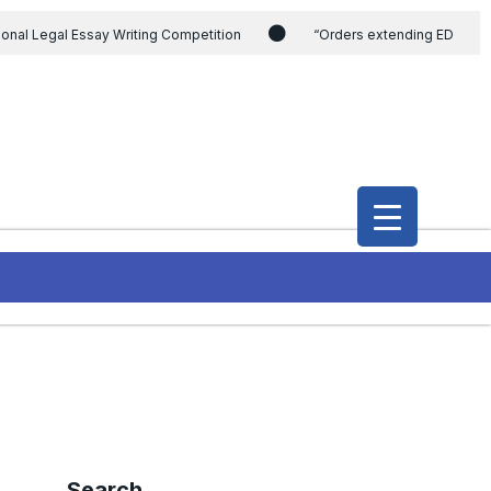
ional Legal Essay Writing Competition
“Orders extending ED
ding the CVC & DSPE Act
Legal Jobs: Legal Officer in Directorate
h Modi and the Gujarat government on the petition of Congress leader
International Legal Jobs: Researcher in International Criminal Law,
Search