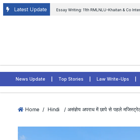
Latest Update
Essay Writing: 11th RMLNLU-Khaitan & Co Inte
Chief tenure are illegal” Supreme Court permits E
General of Civil Aviation, Ministry of Civil Aviation
Rahul Gandhi in the defamation case
L
ASSER Institute
News Update
Top Stories
Law Write-Ups
Home
/
Hindi