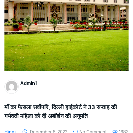
The Supreme Court has issued a notice to
the complainant Purnesh Modi and the Gujarat
government on the petition of Congress leader
Rahul Gandhi in the defamation case
Legal Jobs: Associate Legal Counsel –
Sirion Gurugram, Haryana, India
International Legal Jobs: Researcher in
Admin1
International Criminal Law, ASSER Institute
माँ का फ़ैसला सर्वोपरि, दिल्ली हाईकोर्ट ने 33 सप्ताह की
गर्भवती महिला को दी अबॉर्शन की अनुमति
Hindi
December 6, 2022
No Comment
1683