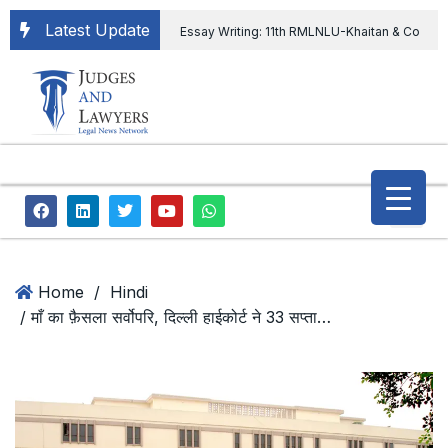
Latest Update
Essay Writing: 11th RMLNLU-Khaitan & Co
International Legal Essay Writing Competition
11th RMLNLU-Khaitan & Co International Legal
Essay Writing Competition
“Orders
extending ED Chief tenure are illegal” Supreme
Court permits ED Chief to continue till 31st July
and upheld the validity of ordinance amending
Home
/
Hindi
/ माँ का फ़ैसला सर्वोपरि, दिल्ली हाईकोर्ट ने 33 सप्ताह की गर्भवती महिला को दी अबॉर्शन की अनुमति
the CVC & DSPE Act
Legal Jobs:
Legal Officer in Directorate General of Civil
Aviation, Ministry of Civil Aviation