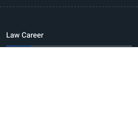
Law Career
Jobs
Government
Private
International
Internship
National
International
Career Guidance
Counseling